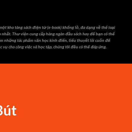
Chuyển đến nội dung chính
một kho tàng sách điện tử (e-book) khổng lồ, đa dạng về thể loại
o nhất. Thư viện cung cấp hàng ngàn đầu sách hay để bạn có thể
ếm những tác phẩm văn học kinh điển, tiểu thuyết lôi cuốn để
ục vụ cho công việc và học tập, chúng tôi đều có thể đáp ứng.
Bút