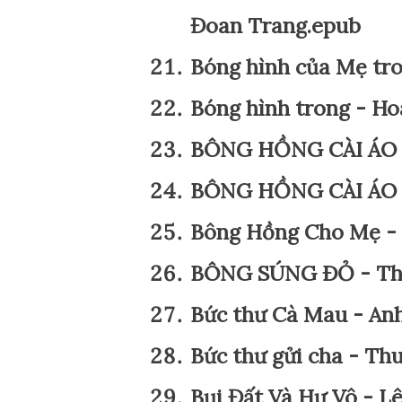
Đoan Trang.epub
Bóng hình của Mẹ tro
Bóng hình trong - H
BÔNG HỒNG CÀI ÁO -
BÔNG HỒNG CÀI ÁO -
Bông Hồng Cho Mẹ - 
BÔNG SÚNG ÐỎ - Th
Bức thư Cà Mau - An
Bức thư gửi cha - Th
Bụi Đất Và Hư Vô - 