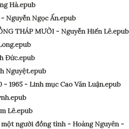
ong Hà.epub
ị - Nguyễn Ngọc Ấn.epub
NG THÁP MƯỜI - Nguyễn Hiến Lê.epub
 Long.epub
h Đức.epub
nh Nguyệt.epub
40 - 1965 - Linh mục Cao Văn Luận.epub
ynh.epub
Kim Lê.epub
 một người đồng tình - Hoàng Nguyên -