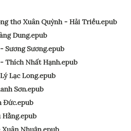
ng thơ Xuân Quỳnh - Hải Triều.epub
oàng Dung.epub
 Sương Sương.epub
 Thích Nhất Hạnh.epub
Lý Lạc Long.epub
anh Sơn.epub
h Đức.epub
u Hằng.epub
Lê Xuân Nhuận.epub