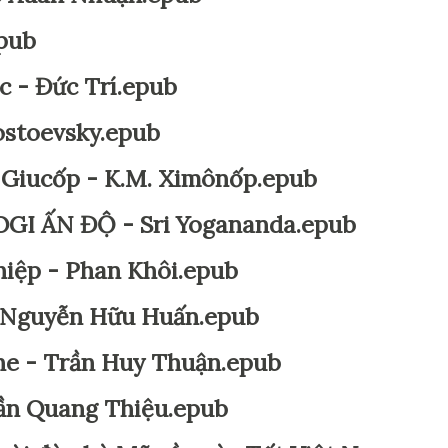
epub
c - Đức Trí.epub
ostoevsky.epub
C. Giucốp - K.M. Ximônốp.epub
GI ẤN ĐỘ - Sri Yogananda.epub
hiệp - Phan Khôi.epub
 Nguyễn Hữu Huấn.epub
ghe - Trần Huy Thuận.epub
rần Quang Thiệu.epub