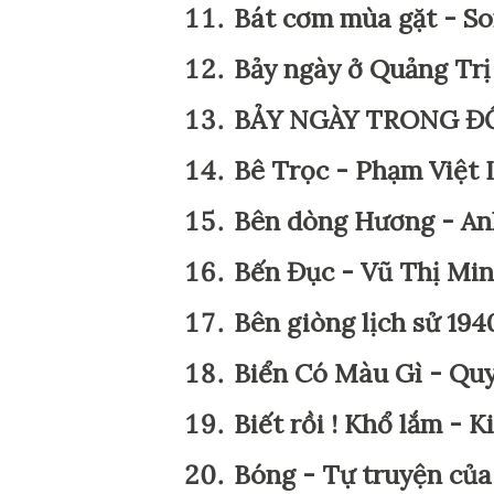
Bát cơm mùa gặt - S
Bảy ngày ở Quảng Tr
BẢY NGÀY TRONG ĐỒ
Bê Trọc - Phạm Việt
Bên dòng Hương - An
Bến Đục - Vũ Thị Mi
Bên giòng lịch sử 19
Biển Có Màu Gì - Qu
Biết rồi ! Khổ lắm - 
Bóng - Tự truyện của