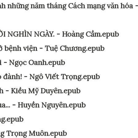
ình những năm tháng Cách mạng văn hóa 
NGHÌN NGÀY. - Hoàng Cầm.epub
ở bệnh viện - Tuệ Chương.epub
i - Ngọc Oanh.epub
o đành! - Ngô Viết Trọng.epub
nh - Kiều Mỹ Duyên.epub
a... - Huyền Nguyên.epub
ng.epub
ng Trọng Muôn.epub