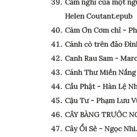
Cảm nghĩ của một ngư
Helen Coutant.epub
Cám Ơn Cơm chỉ - Ph
Cánh cò trên đảo Đì
Canh Rau Sam - Marc
Cánh Thư Miền Nắng 
Cầu Phật - Hàn Lệ N
Cậu Tư - Phạm Lưu V
CÂY BÀNG TRƯỚC NG
Cây Ổi Sẻ - Ngọc Nhi