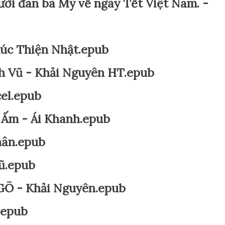
ời đàn bà Mỹ về ngày Tết Việt Nam. -
úc Thiện Nhật.epub
nh Vũ - Khải Nguyên HT.epub
el.epub
Ấm - Ái Khanh.epub
hân.epub
ũ.epub
Õ - Khải Nguyên.epub
.epub