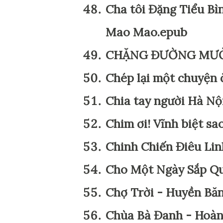
Cha tôi Đặng Tiểu B
Mao Mao.epub
CHẶNG ĐƯỜNG MƯỜI 
Chép lại một chuyện 
Chia tay người Hà Nộ
Chim ơi! Vĩnh biệt sa
Chinh Chiến Điêu Li
Cho Một Ngày Sắp Qu
Chợ Trời - Huyền Bă
Chùa Bà Đanh - Hoà