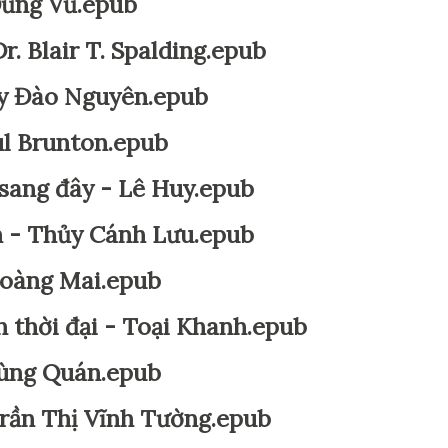
Dũng Vũ.epub
. Blair T. Spalding.epub
hụy Đào Nguyên.epub
ul Brunton.epub
sang đây - Lê Huy.epub
h - Thủy Cánh Lưu.epub
Hoàng Mai.epub
h thời đại - Toại Khanh.epub
hùng Quán.epub
Trần Thị Vĩnh Tường.epub