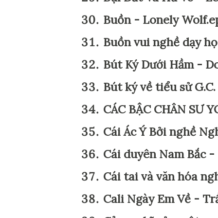
Buồn - Lonely Wolf.
Buồn vui nghề dạy họ
Bút Ký Dưới Hầm - D
Bút ký về tiểu sử G.
CÁC BẬC CHÂN SƯ YO
Cái Ác Ý Bởi nghề Ng
Cái duyên Nam Bắc -
Cái tai và văn hóa n
Cali Ngày Em Về - T