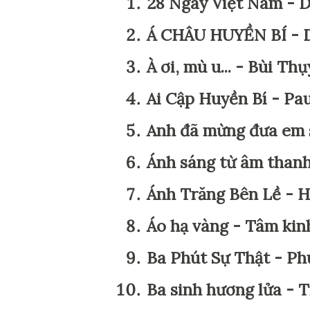
28 Ngày Việt Nam - 
Á CHÂU HUYỀN BÍ - Dr
À ơi, mù u... - Bùi T
Ai Cập Huyền Bí - Pa
Anh đã mừng đưa em 
Ánh sáng từ âm than
Ánh Trăng Bên Lề - 
Áo hạ vàng - Tâm kin
Ba Phút Sự Thật - P
Ba sinh hương lửa - 